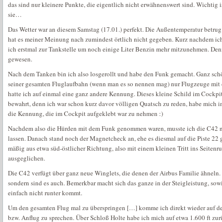
das sind nur kleinere Punkte, die eigentlich nicht erwähnenswert sind. Wichtig is
sie…
Das Wetter war an diesem Samstag (17.01.) perfekt. Die Außentemperatur betru
hat es meiner Meinung nach zumindest örtlich nicht gegeben. Kurz nachdem ic
ich erstmal zur Tankstelle um noch einige Liter Benzin mehr mitzunehmen. Denn
gewesen.
Nach dem Tanken bin ich also losgerollt und habe den Funk gemacht. Ganz sc
seiner gesamten Fluglaufbahn (wenn man es so nennen mag) nur Flugzeuge mit 
hatte ich auf einmal eine ganz andere Kennung. Dieses kleine Schild im Cockpi
bewahrt, denn ich war schon kurz davor völligen Quatsch zu reden, habe mich 
die Kennung, die im Cockpit aufgeklebt war zu nehmen :)
Nachdem also die Hürden mit dem Funk genommen waren, musste ich die C42 n
lassen. Danach stand noch der Magnetcheck an, ehe es diesmal auf die Piste 22
mäßig aus etwa süd-östlicher Richtung, also mit einem kleinen Tritt ins Seitenr
ausgeglichen.
Die C42 verfügt über ganz neue Winglets, die denen der Airbus Familie ähneln. D
sondern sind es auch. Bemerkbar macht sich das ganze in der Steigleistung, so
einfach nicht runter kommt.
Um den gesamten Flug mal zu überspringen […] komme ich direkt wieder auf de
bzw. Anflug zu sprechen. Über Schloß Holte habe ich mich auf etwa 1.600 ft z