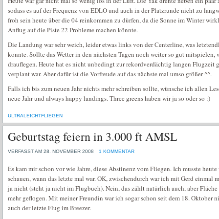
Heute war gar nicht mal so wenig los in der Luft. Die Yak drehte neben ein paar
sodass es auf der Frequenz von EDLO und auch in der Platzrunde nicht zu langw
froh sein heute über die 04 reinkommen zu dürfen, da die Sonne im Winter wirkli
Anflug auf die Piste 22 Probleme machen könnte.
Die Landung war sehr weich, leider etwas links von der Centerline, was letztend
konnte. Sollte das Wetter in den nächsten Tagen noch weiter so gut mitspielen, 
drauflegen. Heute hat es nicht unbedingt zur rekordverdächtig langen Flugzeit ge
verplant war. Aber dafür ist die Vorfreude auf das nächste mal umso größer ^^.
Falls ich bis zum neuen Jahr nichts mehr schreiben sollte, wünsche ich allen L
neue Jahr und always happy landings. Three greens haben wir ja so oder so :)
ULTRALEICHTFLIEGEN
Geburtstag feiern in 3.000 ft AMSL
VERFASST AM 28. NOVEMBER 2008
1 KOMMENTAR
Es kam mir schon vor wie Jahre, diese Abstinenz vom Fliegen. Ich musste heute
schauen, wann das letzte mal war. OK, zwischendurch war ich mit Gerd einmal m
ja nicht (steht ja nicht im Flugbuch). Nein, das zählt natürlich auch, aber Fläch
mehr geflogen. Mit meiner Freundin war ich sogar schon seit dem 18. Oktober ni
auch der letzte Flug im Breezer.