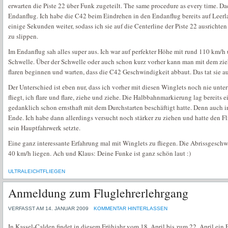
erwarten die Piste 22 über Funk zugeteilt. The same procedure as every time. D
Endanflug. Ich habe die C42 beim Eindrehen in den Endanflug bereits auf Lee
einige Sekunden weiter, sodass ich sie auf die Centerline der Piste 22 ausrichte
zu slippen.
Im Endanflug sah alles super aus. Ich war auf perfekter Höhe mit rund 110 km/h 
Schwelle. Über der Schwelle oder auch schon kurz vorher kann man mit dem zie
flaren beginnen und warten, dass die C42 Geschwindigkeit abbaut. Das tat sie a
Der Unterschied ist eben nur, dass ich vorher mit diesen Winglets noch nie unte
fliegt, ich flare und flare, ziehe und ziehe. Die Halbbahnmarkierung lag bereits 
gedanklich schon ernsthaft mit dem Durchstarten beschäftigt hatte. Denn auch in
Ende. Ich habe dann allerdings versucht noch stärker zu ziehen und hatte den Fli
sein Hauptfahrwerk setzte.
Eine ganz interessante Erfahrung mal mit Winglets zu fliegen. Die Abrissgeschw
40 km/h liegen. Ach und Klaus: Deine Funke ist ganz schön laut :)
ULTRALEICHTFLIEGEN
Anmeldung zum Fluglehrerlehrgang
VERFASST AM 14. JANUAR 2009
KOMMENTAR HINTERLASSEN
In Kassel-Calden findet in diesem Frühjahr vom 18. April bis zum 22. April ein F