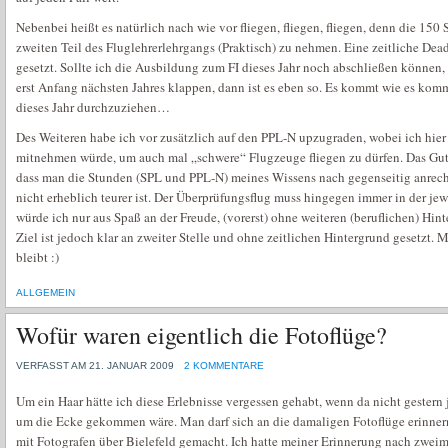
Nebenbei heißt es natürlich nach wie vor fliegen, fliegen, fliegen, denn die 15
zweiten Teil des Fluglehrerlehrgangs (Praktisch) zu nehmen. Eine zeitliche Dead
gesetzt. Sollte ich die Ausbildung zum FI dieses Jahr noch abschließen können, f
erst Anfang nächsten Jahres klappen, dann ist es eben so. Es kommt wie es kommt
dieses Jahr durchzuziehen…
Des Weiteren habe ich vor zusätzlich auf den PPL-N upzugraden, wobei ich hier 
mitnehmen würde, um auch mal „schwere“ Flugzeuge fliegen zu dürfen. Das Gute 
dass man die Stunden (SPL und PPL-N) meines Wissens nach gegenseitig anrech
nicht erheblich teurer ist. Der Überprüfungsflug muss hingegen immer in der je
würde ich nur aus Spaß an der Freude, (vorerst) ohne weiteren (beruflichen) Hin
Ziel ist jedoch klar an zweiter Stelle und ohne zeitlichen Hintergrund gesetzt.
bleibt :)
ALLGEMEIN
Wofür waren eigentlich die Fotoflüge?
VERFASST AM 21. JANUAR 2009
2 KOMMENTARE
Um ein Haar hätte ich diese Erlebnisse vergessen gehabt, wenn da nicht gester
um die Ecke gekommen wäre. Man darf sich an die damaligen Fotoflüge erinner
mit Fotografen über Bielefeld gemacht. Ich hatte meiner Erinnerung nach zwei