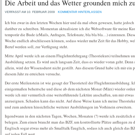
Die Arbeit und das Wetter grounden mich zu
VERFASST AM 10. FEBRUAR 2009
KOMMENTAR HINTERLASSEN
Ich bin zwar in den letzten Wochen hier und da mal oben gewesen, hatte jedoch 
darüber zu schreiben. Momentan aktualisiere ich die Websoftware für meine Ku
temporär die Bude (eMails, Anfragen, Telefonate, bla bla bla…) einrennen. Dies
Woche endlich abschliessen können, sodass wieder mehr Zeit für das Hobby, we
Beruf werden soll, zur Verfügung steht.
Mitte April werde ich an einem Fluglehrerlehrgang (Theoriekurs) teilnehmen un
Ausbildung setzen. Es wird auch langsam Zeit, dass es wieder voran geht. Denn
allein, wird der Wissensdurst nicht gestillt. Aus diesem Grund habe ich mir ein p
diesem Jahr zu erreichen versuche.
Der erste Meilenstein ist wie gesagt der Theorieteil der Fluglehrerausbildung. I
einigermaßen beherrsche und diese ab dem nächsten Monat (März) wieder ordent
werde ich mir vermutlich eine weiterführende Lektüre anschaffen, um mir etwas 
anzueignen. Schaden kann das nicht. Auf diese Weise kann ich meine Theorieke
und zum anderen hinsichtliche weiterer Ausbildungen im Vorhinein erweitern.
Irgendwann in den nächsten Tagen, Wochen, Monaten (?) werde ich zusätzlich 
belegen. Zum einen braucht man das BZF, um kontrollierte Plätze anfliegen zu 
Englisch sogar etwas mehr als Smalltalk-Tauglich, sodass ich auch gleich das B
auf jeden Fall wert.