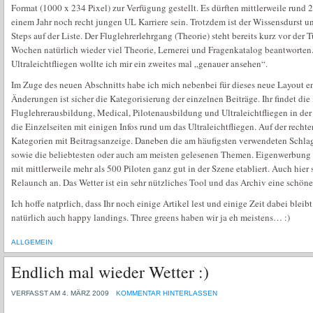
Format (1000 x 234 Pixel) zur Verfügung gestellt. Es dürften mittlerweile rund 
einem Jahr noch recht jungen UL Karriere sein. Trotzdem ist der Wissensdurst 
Steps auf der Liste. Der Fluglehrerlehrgang (Theorie) steht bereits kurz vor der
Wochen natürlich wieder viel Theorie, Lernerei und Fragenkatalog beantworte
Ultraleichtfliegen wollte ich mir ein zweites mal „genauer ansehen“.
Im Zuge des neuen Abschnitts habe ich mich nebenbei für dieses neue Layout en
Änderungen ist sicher die Kategorisierung der einzelnen Beiträge. Ihr findet di
Fluglehrerausbildung, Medical, Pilotenausbildung und Ultraleichtfliegen in d
die Einzelseiten mit einigen Infos rund um das Ultraleichtfliegen. Auf der recht
Kategorien mit Beitragsanzeige. Daneben die am häufigsten verwendeten Schlag
sowie die beliebtesten oder auch am meisten gelesenen Themen. Eigenwerbung s
mit mittlerweile mehr als 500 Piloten ganz gut in der Szene etabliert. Auch hie
Relaunch an. Das Wetter ist ein sehr nützliches Tool und das Archiv eine schö
Ich hoffe natprlich, dass Ihr noch einige Artikel lest und einige Zeit dabei blei
natürlich auch happy landings. Three greens haben wir ja eh meistens… :)
ALLGEMEIN
Endlich mal wieder Wetter :)
VERFASST AM 4. MÄRZ 2009
KOMMENTAR HINTERLASSEN