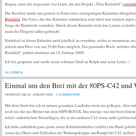
fliegen, einer der insgesamt vier Leute, die das Projekt „Über Bielefeld“
verwirkl
Das Resultat wurde mir gestern in Form eines einzigartigen Kalenders übergebe
Bielefeld
. Die Fotos, die den Kalender schmücken sind ideal und einfach super
Jungs ihr Handwerk verstehen. Durch diesen Kalender wird den Leuten sicherlich
auch die Fliegerei näher gebracht.
Natürlich ist dieser Kalender auch käuflich zu erwerben, wobei er momentan aus
jedoch zum Preis von nur 29,80 Euro möglich. Ein passendes Buch, welches ebe
Bielefeld“ gehört erscheint am 14. Februar 2009.
Ich bin gespannt und sende einen schönen Gruß an Ralph und seine Leute :)
ALLGEMEIN
Einmal um den Brei mit der 80PS-C42 und 
VERFASST AM 19. JANUAR 2009
3 KOMMENTARE
Mit dem Gerät bin ich in meiner gesamten Laufbahn noch nie geflogen. Also mit
noch nie die aus Höxter mit dem 80PS ROTAX. Das einzige was mir beim Einsteig
relativ ordentlichen Sitzauflagen, die in der anderen C42 etwas mehr gelitten ha
Ich hätte außerdem ganz gerne einen Schraubendreher (schlitz) zur Hand gehab
sowie das Öfnen und Schließen der Wartungsklappe am Rumpf der C42 stellten si