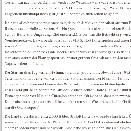
Gestern war nach langer Zeit mal wieder Top Wetter. Es war zwar etwas holperi
dafür aber freie Sicht und mit 8 kt bis 15 kt schwacher bis mäßiger Wind. Nachd
Flugschein überhaupt noch gültig ist ^^, konnte es auch schon losgehen.
Ich hatte alles bereits so weit prepariert, dass ich direkt von der Arbeit aus zu
Breezer aus der Halle zu ziehen. Als Fluggast hatte ich mal wieder meinen Brude
Schloß Holte und Umgebung. Ziel unserer „Mission“ war die Betrachtung versch
Vogelperpektive. Da wir beide Fussball im VfB Schloß Holte spielen und unser 
war es Zeit für eine Begutachtung von oben. Gegenüber den anderen Plätzen in
Hövelhof und Stukenbrock) sah unser Rasen ehrlich gesagt nicht ganz so fit aus
man auch warum der Platz gesperrt ist. Anstatt grünem Gras sah man an den mei
Naja, wie dem auch sei…
Der Start an dem Tag verlief wie immer ziemlich problemlos, obwohl etwa 10 kt
Seitenwindkomponente von ca. 6 kt oder 7 kt herrschten. Der Mann im Turm schi
aufgesucht zu haben und konnte den Wind aufgrund dessen nicht durchgeben.
gesagt sehr gut. Man konnte z.B. aus der Position Schloß Holte auf etwa 2.000 f
Firmengebäude von Miele in Gütersloh erkennen. Oft ist es so, dass man zwar se
Dinge aber nicht ganz so kristallklar zu erkennen sind. Wie eine schlechte Grafi
war die Grafik super :)
Die Landung habe ich etwa 2.500 ft über Schloß Holte bzw. Sende eingeleitet. 
sowie erhöhten Verkehr in der Platzrunde mitgeteilt. Der Platzrundenverkehr bes
einem in jedem Platzrundenabschnitt. Also habe ich zugesehen, dass ich a) von d