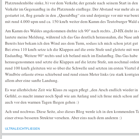
Platzrundenhöhe sinke, b) vor dem Verkehr, der gerade nach seinem Start in den
Verkehr im Gegenanflug in die Platzrunde einfliege. Der Abstand war mehr als au
gestartet ist, flog gerade in den „Querabflug“ ein und derjenige vor mir war bere
mit rund 4.000 upm und ca. 150 km/h weiter dem Kamm des Teutoburger Wald 
Am Kamm des Waldes angekommen drehte ich 90° nach rechts. „D-HX dreht in de
lautete meine Meldung, während ich das Gas deutlich herausnahm, die Nase anh
Bereits hier bekam ich den Wind aus dem Turm, sodass ich mich schon jetzt gut a
Bei etwa 110 km/h setze ich die Klappen auf die erste Stufe und gleitete mit w
Endanflug. Weitere 90° rechts und ich befand mich im Endanflug. Das Gas habe i
herausgenommen und setzte die Klappen auf die letzte Stufe, um nochmal orde
rund 100 km/h gleiteten wir so über die Schwelle und setzten im ersten Viertel d
Windböe erfasste etwas schiebend und rund einen Meter links (zu stark korrigiert
allem aber eine sanfte Landung.
Es war allerhöchste Zeit wie Klaus zu sagen pflegt „den Arsch endlich wieder i
Gefühl, es macht immer noch Spaß wie am Anfang und ich freue mich schon auf 
auch vor den warmen Tagen fliegen gehen :)
Ach und nochwas. Diese Seite, also dieses Blog werde ich in den kommenden T
einer etwas besseren Struktur versehen. Aber eins nach dem anderen :)
ULTRALEICHTFLIEGEN