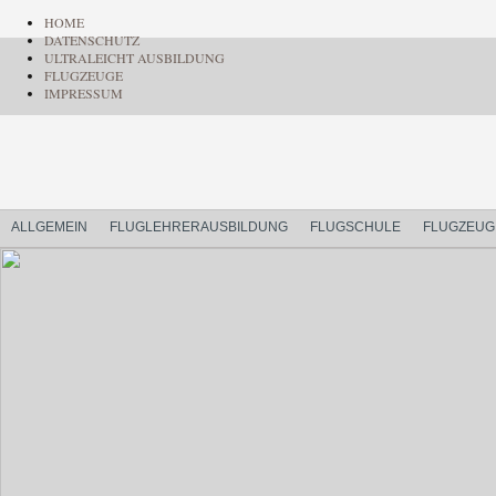
HOME
DATENSCHUTZ
ULTRALEICHT AUSBILDUNG
FLUGZEUGE
IMPRESSUM
ALLGEMEIN
FLUGLEHRERAUSBILDUNG
FLUGSCHULE
FLUGZEUG