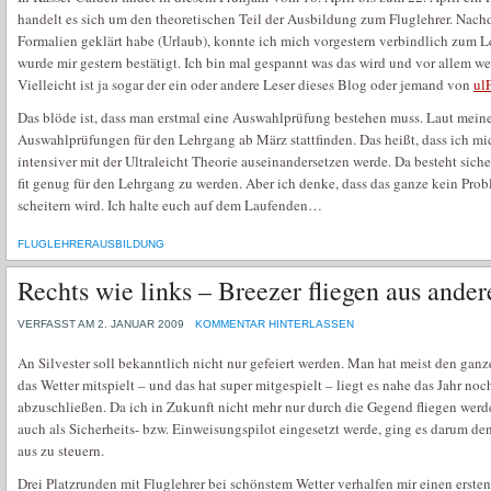
handelt es sich um den theoretischen Teil der Ausbildung zum Fluglehrer. Nach
Formalien geklärt habe (Urlaub), konnte ich mich vorgestern verbindlich zum
wurde mir gestern bestätigt. Ich bin mal gespannt was das wird und vor allem w
Vielleicht ist ja sogar der ein oder andere Leser dieses Blog oder jemand von
ul
Das blöde ist, dass man erstmal eine Auswahlprüfung bestehen muss. Laut meine
Auswahlprüfungen für den Lehrgang ab März stattfinden. Das heißt, dass ich m
intensiver mit der Ultraleicht Theorie auseinandersetzen werde. Da besteht sich
fit genug für den Lehrgang zu werden. Aber ich denke, dass das ganze kein Probl
scheitern wird. Ich halte euch auf dem Laufenden…
FLUGLEHRERAUSBILDUNG
Rechts wie links – Breezer fliegen aus ander
VERFASST AM 2. JANUAR 2009
KOMMENTAR HINTERLASSEN
An Silvester soll bekanntlich nicht nur gefeiert werden. Man hat meist den gan
das Wetter mitspielt – und das hat super mitgespielt – liegt es nahe das Jahr no
abzuschließen. Da ich in Zukunft nicht mehr nur durch die Gegend fliegen werd
auch als Sicherheits- bzw. Einweisungspilot eingesetzt werde, ging es darum de
aus zu steuern.
Drei Platzrunden mit Fluglehrer bei schönstem Wetter verhalfen mir einen erst