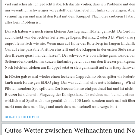
viel einfacher als ich gedacht habe. Ich dachte vorher, dass ich Probleme mit 
mir wesentlich schwieriger vorgestellt den Gashebel mit links zu betätigen. Abe
vernünftig ein und macht den Rest mit dem Knüppel. Nach drei sauberen Platzr
alles kein Problem ist.
Danach haben wir noch einen kleinen Ausflug nach Höxter gemacht. Da Gerd mit
auch direkt von der rechten Seite aus geflogen. Bei max. 2 oder 3 kt Wind (also 
unproblematisch wie nie. Wenn man auf Höhe des Köterberg im langen Endanflu
Gas auf eine passable Position einstellt und die Klappen in der ersten Stufe ras
den Breezer quasi „landen lassen“. Der schwebt wie von alleine ganz wunderbar 
Seitenruderkorrektur im kurzen Endanflug reicht aus um den Breezer punktgenau
Nach leichtem ziehen am Knüppel setzt er sich ganz sanft auf sein Hauptfahrwer
In Höxter gab es mal wieder einen leckeren Cappuchino bis es später via Paderb
km/h nach Hause gen EDLO ging. Das war auch mal eine nette Erfahrung. Wir si
Piloten, sondern Sportpiloten. Der Breezer hat so einiges drauf hat und ist nich
Breezer ist sicher ein Flugzeug der Königsklasse für welches man beinahe einen
wirklich mal Spaß nicht nur gemütlich mit 150 km/h, sondern auch mal mit übe
merkt man dass man fliegt und auch dass man schnell unterwegs ist :)
ULTRALEICHTFLIEGEN
Gutes Wetter zwischen Weihnachten und Ne