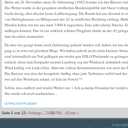
Heute am 28. November, mein 26. Geburtstag (1982) konnte ich den Breezer end
Das Wetter wurde in der gesamten nördlichen Bundesrepublik mit Oscar vorherg
leicht diesig, aber absolut keine Luftbewegung. Die Runde hat uns diesmal in e
von Oerlinghausen via Hillegossen der A2 in nördlicher Richtung entlang. Her
Minden haben wir uns aus rund 3.000 ft angesehen. Eine sehr schöne Strecke. E
anfliegen können. Das ist ein wirklich schöner Flugplatz direkt an der A2 geleg
man da unten ausmachen.
Da aber wie gesagt heute noch Geburtstag gefeiert werden soll, haben wir uns 
ging es in etwa auf gleichem Wege. Wir haben jedoch noch einen kleinen Abst
sind letztendlich um Verl geflogen um wieder gen EDLO Platzrunde zu gelangen
einfach, denn zum Zeitpunkt unserer Landung zog der Windsack ziehmlich straff 
Wind kräftig von Links bläst. Aber mit vollem Seitenrudereinsatz war auch der
Das Kuriose war, dass der komplette Anflug ohne jede Turbulenz verlief und der 
wer auf den Windsack schaut, ist klar im Vorteil ^^
Schön, dass endlich mal wieder Wetter war :) Ach ja,meine Freundin hat wiede
Das werde ich noch nachreichen…
ULTRALEICHTFLIEGEN
Seite 5 von 12
« Anfang
«
...
2
3
4
5
6
7
8
9
...
»
Ende »
Copyright