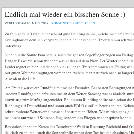
Endlich mal wieder ein bisschen Sonne :)
VERFASST AM 16. MÄRZ 2009
KOMMENTAR HINTERLASSEN
Zu früh gefreut. Denn leider scheint gute Frühlingslaune, welche man am Freit
Oerlinghausen deutlich verspürte, noch nicht anzuhalten. Trotzdem war ich wi
unterwegs.
Nicht nur die Sonne kam heraus, auch die ganzen Segelflieger zogen am Freitag
Hangar. Es wurde schon wieder etwas voller auf dem Platz. Der Winter scheint l
Leider regnet es hier und da noch viel zu lange. Trotzdem waren am Freitag wie
mit guten Wetterbedingungen vorhanden, welche man natürlich nach so langer 
Also ab in die Luft.
Am Freitag war es ein Rundflug mit meiner Freundin. Bei besten Bedingungen m
unseren Rundflug und erfreuten uns an dem Wetter. Samstag war es ähnlich, nur t
kurzfristig zum Mitflug angemeldet. Bei diesem Rundflug sollte man schon die F
Richtung auf Deutschland und somit auch EDLO zurollte, bereits spüren. Neben
sehr turbulente Wetterverhältnisse auf bestimmten Höhen. Wir wurden ganz gut 
mal nicht nur wie auf Schienen flog, sondern das Fliegen wieder spüren konnte.
Besonders über dem Kamm des Teutoburger Wald in Richtung Bielefeld und Os
deutlich zu spüren. Auch die Sonnenbrille war an dem Tag fast ein absolutes Mu