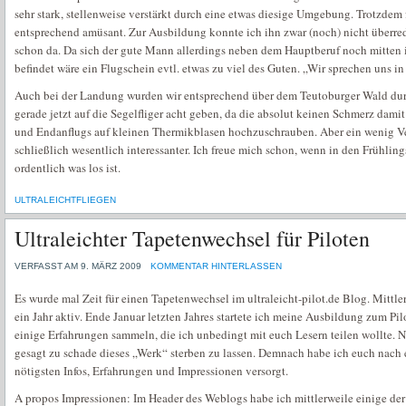
sehr stark, stellenweise verstärkt durch eine etwas diesige Umgebung. Trotzdem
entsprechend amüsant. Zur Ausbildung konnte ich ihn zwar (noch) nicht überred
schon da. Da sich der gute Mann allerdings neben dem Hauptberuf noch mitten
befindet wäre ein Flugschein evtl. etwas zu viel des Guten. „Wir sprechen uns in 
Auch bei der Landung wurden wir entsprechend über dem Teutoburger Wald du
gerade jetzt auf die Segelfliger acht geben, da die absolut keinen Schmerz damit
und Endanflugs auf kleinen Thermikblasen hochzuschrauben. Aber ein wenig V
schließlich wesentlich interessanter. Ich freue mich schon, wenn in den Frühl
ordentlich was los ist.
ULTRALEICHTFLIEGEN
Ultraleichter Tapetenwechsel für Piloten
VERFASST AM 9. MÄRZ 2009
KOMMENTAR HINTERLASSEN
Es wurde mal Zeit für einen Tapetenwechsel im ultraleicht-pilot.de Blog. Mittle
ein Jahr aktiv. Ende Januar letzten Jahres startete ich meine Ausbildung zum Pilo
einige Erfahrungen sammeln, die ich unbedingt mit euch Lesern teilen wollte. N
gesagt zu schade dieses „Werk“ sterben zu lassen. Demnach habe ich euch nach 
nötigsten Infos, Erfahrungen und Impressionen versorgt.
A propos Impressionen: Im Header des Weblogs habe ich mittlerweile einige der