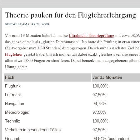
Theorie pauken für den Fluglehrerlehrgang
VERFASST AM 2. APRIL 2009
Vor rund 13 Monaten habe ich meine
Ultraleicht Theorieprüfung
mit etwa 98,5%
das ganze damals als „glatten Durchmarsch“. Ich hatte die Prüfung in etwa ein
(Zeitvorgabe: max 3:30 Stunden) durchgezogen. Da ich mir als nächstes Ziel b
Fluglehrer
gesetzt habe, bin ich momentan dabei exakt gleiches Szenario erneut
allen etwa 1.000 Fragen zu simulieren. Dabei bemerkt man zugegebenermaßen d
Übung gerät:
Fach
vor 13 Monaten
Flugfunk
100,00%
Luftrecht
97,50%
Navigation:
98,75%
Meteorologie:
97,50%
Technik:
100,00%
Verhalten in besonderen Fällen:
97,50%
Gesamt:
98,54% (bestanden)