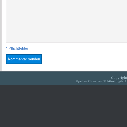
* Pflichtfelder
Copyright
Epsilon Theme
von
WebHostingGeek