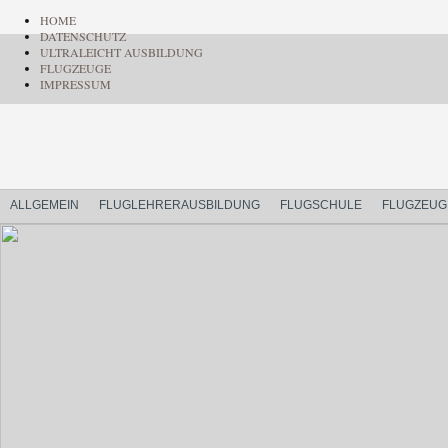
HOME
DATENSCHUTZ
ULTRALEICHT AUSBILDUNG
FLUGZEUGE
IMPRESSUM
ALLGEMEIN
FLUGLEHRERAUSBILDUNG
FLUGSCHULE
FLUGZEUG