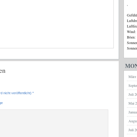
,
Gefühl
Luftdr
Luftfe
Wind:
Böen:
Sonnen
Sonnen
MON
en
März
Septe
d nicht veröffentlicht) *
Juli 
Mai 
ge
Janua
Augu
Juli 