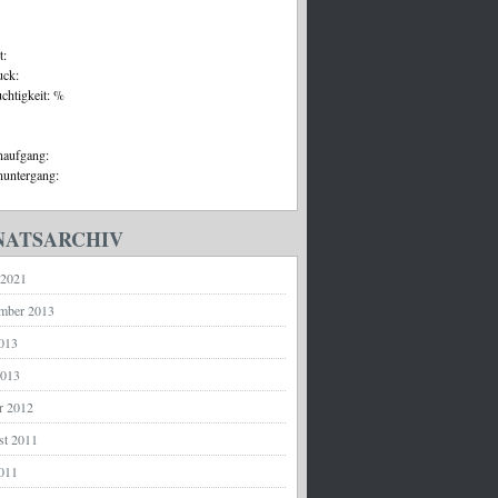
t:
uck:
uchtigkeit: %
aufgang:
untergang:
ATSARCHIV
 2021
mber 2013
2013
2013
r 2012
st 2011
2011