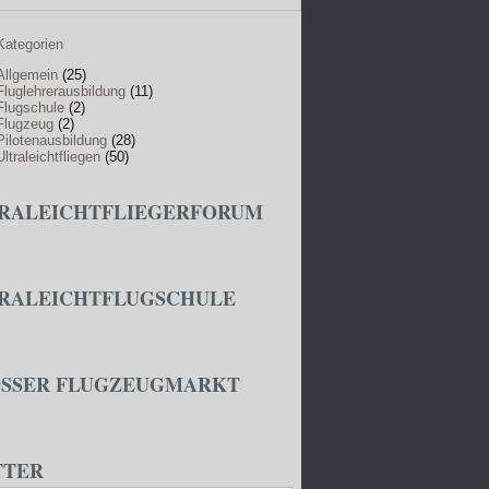
Kategorien
Allgemein
(25)
Fluglehrerausbildung
(11)
Flugschule
(2)
Flugzeug
(2)
Pilotenausbildung
(28)
Ultraleichtfliegen
(50)
RALEICHTFLIEGERFORUM
RALEICHTFLUGSCHULE
SSER FLUGZEUGMARKT
TTER