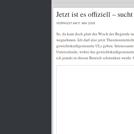
Jetzt ist es offiziell – su
VERFASST AM 5. MAI 2009
So, da kam doch glatt der Wisch der Begierde ins
wegnehmen. Ich darf also jetzt Theorieunterric
gewichtskraftgesteuerte ULs geben. Interessante S
Unterschiede, wobei das gewichtskraftgesteuerte
ich jemals in diesen Bereich schwenken werde. O