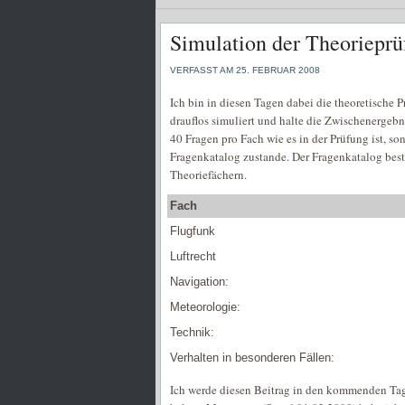
Simulation der Theorieprüf
VERFASST AM 25. FEBRUAR 2008
Ich bin in diesen Tagen dabei die theoretische P
drauflos simuliert und halte die Zwischenergebn
40 Fragen pro Fach wie es in der Prüfung ist, s
Fragenkatalog zustande. Der Fragenkatalog bes
Theoriefächern.
Fach
Flugfunk
Luftrecht
Navigation:
Meteorologie:
Technik:
Verhalten in besonderen Fällen:
Ich werde diesen Beitrag in den kommenden Tag