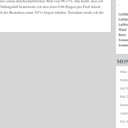
lso einen durchschnittlichen Wert von 98,33%. Das heißt, dass ich
,
Prüfungsfall beantworte ich also etwa 0,66 Fragen pro Fach falsch,
ch des Bestehens (min. 85%) liegen würden. Trotzdem werde ich die
Gefühl
Luftdr
Luftfe
Wind:
Böen:
Sonnen
Sonnen
MON
März
Septe
Juli 
Mai 
Janua
Augu
Juli 