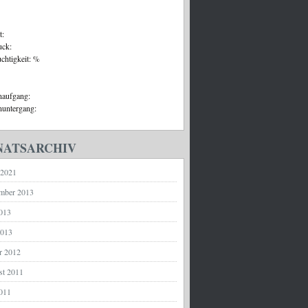
t:
uck:
uchtigkeit: %
aufgang:
untergang:
ATSARCHIV
 2021
mber 2013
2013
2013
r 2012
st 2011
2011