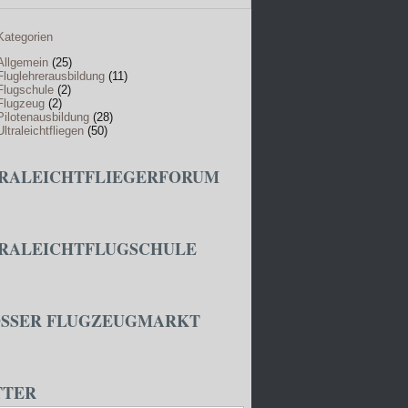
Kategorien
Allgemein
(25)
Fluglehrerausbildung
(11)
Flugschule
(2)
Flugzeug
(2)
Pilotenausbildung
(28)
Ultraleichtfliegen
(50)
RALEICHTFLIEGERFORUM
RALEICHTFLUGSCHULE
SSER FLUGZEUGMARKT
TTER